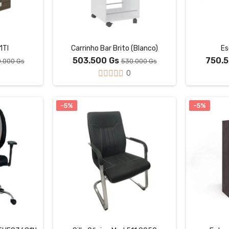
1TI
Carrinho Bar Brito (Blanco)
Es
503.500 Gs
750.
.000 Gs
530.000 Gs
0
-5%
-5%