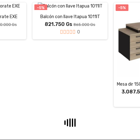
-5%
-5%
orate EXE
Balcón con llave Itapua 1011IT
821.750 Gs
60.000 Gs
865.000 Gs
0
3.087.