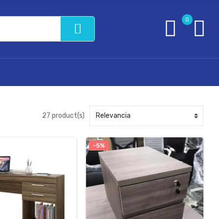
0
27 product(s)
-5%