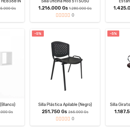
 STHE83681N
Silla Oficina Mod 511 S050
Estan
1.216.000 Gs
1.425.
45.000 Gs
1.280.000 Gs
0
-5%
-5%
(Blanco)
Silla Plástica Apilable (Negro)
Silla Gira
251.750 Gs
1.187.
.000 Gs
265.000 Gs
0