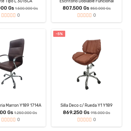
te Tipo L 3015CA
Escritorio Doblable Funcional
000 Gs
807.500 Gs
1.500.000 Gs
850.000 Gs
0
0
-5%
toria Marron Y189 1714A
Silla Deco c/ Rueda Y1 Y189
500 Gs
869.250 Gs
1.250.000 Gs
915.000 Gs
0
0