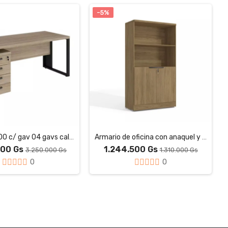
-5%
Mesa dir 1500 c/ gav 04 gavs cal /pre Sat15742915
Armario de oficina con anaquel y llave 1012AIT
500 Gs
1.244.500 Gs
3.250.000 Gs
1.310.000 Gs
0
0