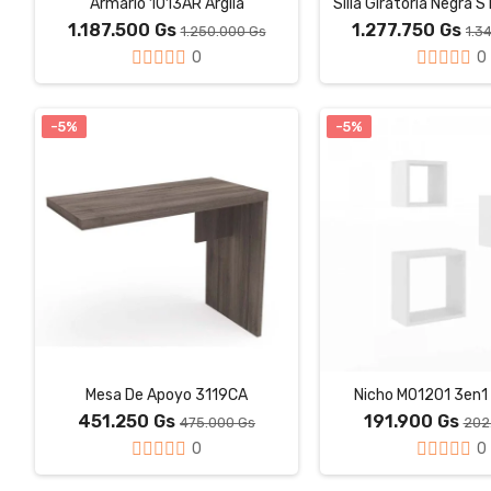
Armario 1013AR Argila
Silla Giratoria Negra
1.187.500 Gs
1.277.750 Gs
1.250.000 Gs
1.3
0
0
-5%
-5%
Mesa De Apoyo 3119CA
Nicho M01201 3en1 
451.250 Gs
191.900 Gs
475.000 Gs
202
0
0