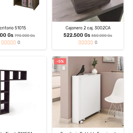
critorio 51015
Cajonero 2 caj. 3002CA
500 Gs
522.500 Gs
790.000 Gs
550.000 Gs
0
0
-5%