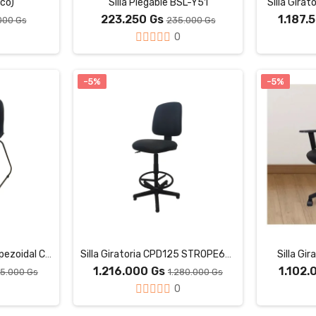
nco)
Silla Plegable BSL-Y51
Silla Gira
223.250 Gs
1.187.
000 Gs
235.000 Gs
0
-5%
-5%
Silla Fija Live Estof Trapezoidal Cuerina (Negro)
Silla Giratoria CPD125 STROPE691N (Negro)
Silla Gi
1.216.000 Gs
1.102.
65.000 Gs
1.280.000 Gs
0