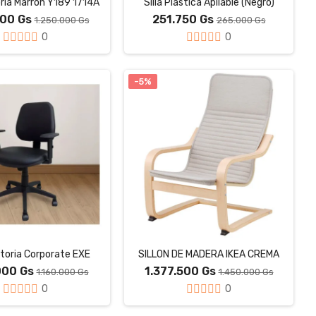
toria Marron Y189 1714A
Silla Plástica Apilable (Negro)
500 Gs
251.750 Gs
1.250.000 Gs
265.000 Gs
0
0
-5%
ratoria Corporate EXE
SILLON DE MADERA IKEA CREMA
000 Gs
1.377.500 Gs
1.160.000 Gs
1.450.000 Gs
0
0