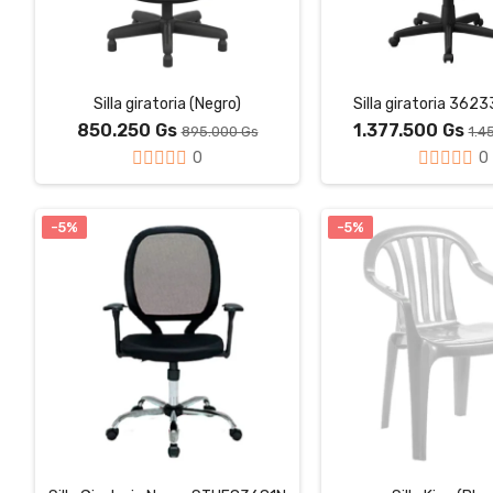
Silla giratoria (Negro)
Silla giratoria 3623
850.250 Gs
1.377.500 Gs
895.000 Gs
1.4
0
0
-5%
-5%