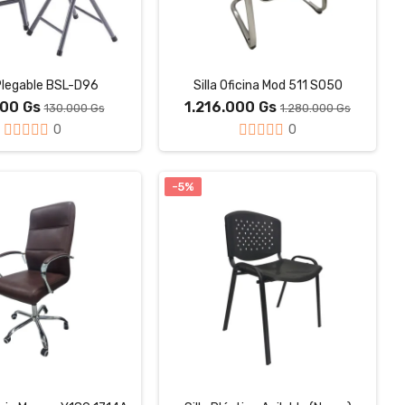
 Plegable BSL-D96
Silla Oficina Mod 511 S050
500 Gs
1.216.000 Gs
130.000 Gs
1.280.000 Gs
0
0
-5%