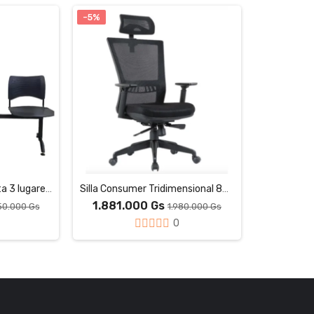
-5%
Banco Tandem Fit Celta 3 lugares PR:
Silla Consumer Tridimensional 8926 Negra
1.881.000 Gs
50.000 Gs
1.980.000 Gs
0