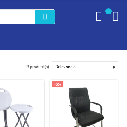
0
18 product(s)
-5%