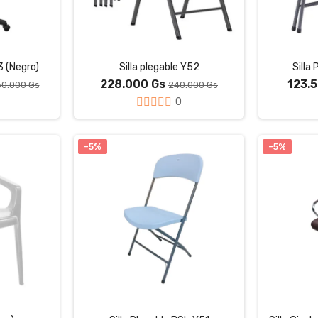
3 (Negro)
Silla plegable Y52
Silla
228.000 Gs
123.
50.000 Gs
240.000 Gs
0
-5%
-5%