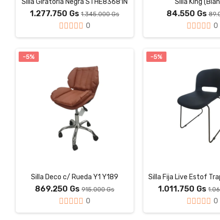
Silla Giratoria Negra STHE83681N
Silla King (Bla
1.277.750 Gs
84.550 Gs
1.345.000 Gs
89.
0
0
-5%
-5%
Silla Deco c/ Rueda Y1 Y189
869.250 Gs
1.011.750 Gs
915.000 Gs
1.0
0
0