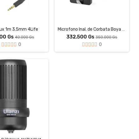
ux 1m 3.5mm 4Life
Microfono Inal. de Corbata Boya BY-V20
000 Gs
332.500 Gs
40.000 Gs
350.000 Gs
0
0