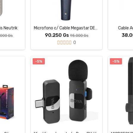
s Neutrik
Microfono c/ Cable Megastar DEH355
Cable A
90.250 Gs
38.
.000 Gs
95.000 Gs
0
-5%
-5%