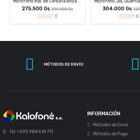
Microfono Inal. de Corbata Boya BY-V1
275.500 Gs
304.000 Gs
290.000 Gs
320
0
0
MÉTODOS DE ENVÍO
INFORMACIÓN
Métodos de Envío
Tel: +595 984 614 711
Métodos de Pago