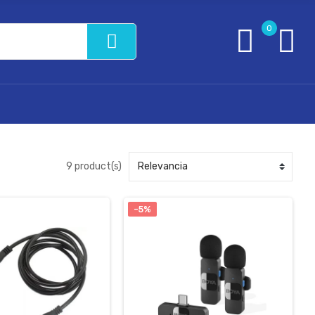
0
9 product(s)
-5%