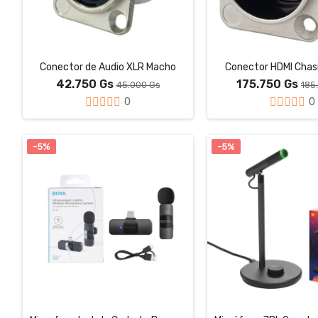
Conector de Audio XLR Macho
Conector HDMI Chasi
42.750 Gs
175.750 Gs
45.000 Gs
185
0
0
-5%
-5%