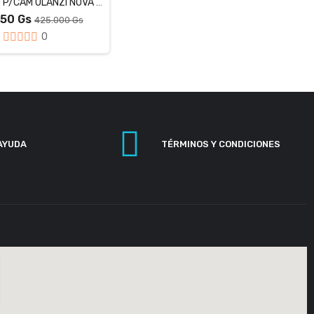
MICROFONO P/CAM ULANZI NOVA MIC 01
750 Gs
425.000 Gs
0
AYUDA
TÉRMINOS Y CONDICIONES