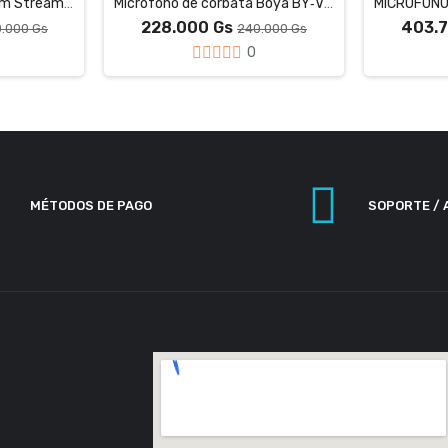
Micrófono JBL Quantum Stream Talk
Micrófono de corbata Boya BY‑V10 tipo C
228.000 Gs
403.
.000 Gs
240.000 Gs
0
MÉTODOS DE PAGO
SOPORTE / 