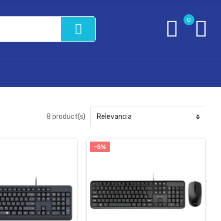
0
8 product(s)
-5%