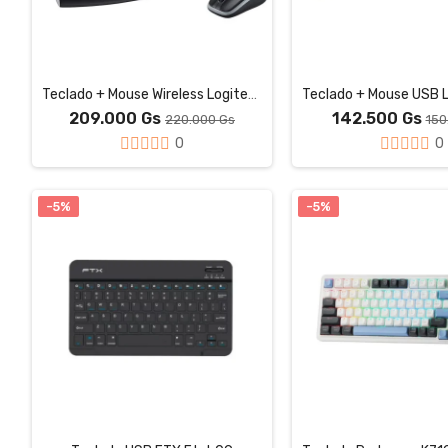
Teclado + Mouse Wireless Logitech MK270
209.000 Gs
142.500 Gs
220.000 Gs
150
0
0
-5%
-5%