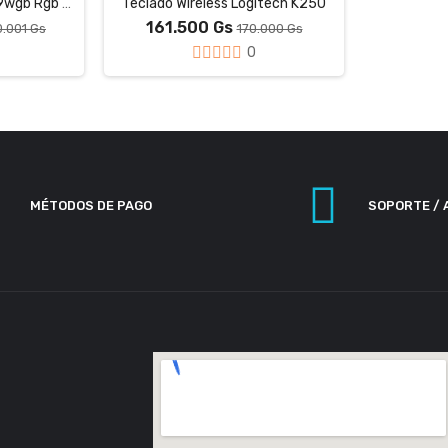
Teclado Redragon K719wgb Rgb Pro Galantin
Teclado Wireless Logitech K250
161.500 Gs
.001 Gs
170.000 Gs
0
MÉTODOS DE PAGO
SOPORTE / 