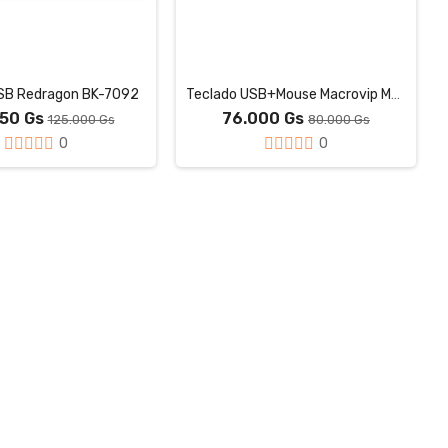
SB Redragon BK-7092
Teclado USB+Mouse Macrovip MV-MK100UB-SP
750 Gs
76.000 Gs
125.000 Gs
80.000 Gs
0
0