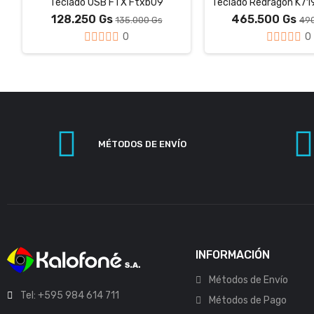
Teclado USB FTX Ftxb09
128.250 Gs
465.500 Gs
135.000 Gs
490
0
0
MÉTODOS DE ENVÍO
INFORMACIÓN
Métodos de Envío
Tel: +595 984 614 711
Métodos de Pago