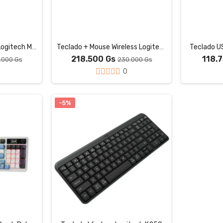
Teclado + Mouse USB Logitech MK120
Teclado + Mouse Wireless Logitech MK345
Teclado U
218.500 Gs
118.
.000 Gs
230.000 Gs
0
-5%