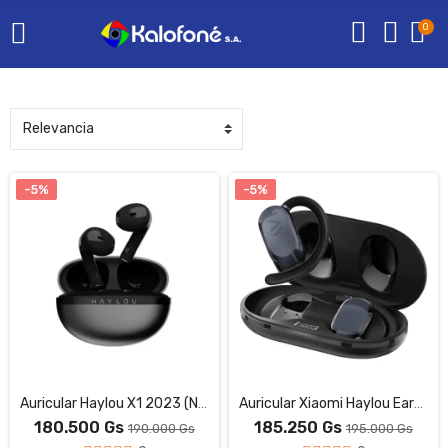
0
-5%
-5%
Auricular Haylou X1 2023 (Negro)
Auricular Xiaomi Haylou Earhook 1 0W02 Negro
180.500 Gs
185.250 Gs
190.000 Gs
195.000 Gs